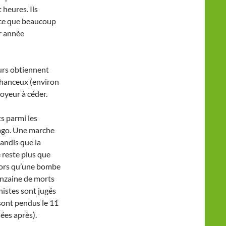
 heures. Ils
ce que beaucoup
r année
urs obtiennent
chanceux (environ
oyeur à céder.
ts parmi les
cago. Une marche
tandis que la
 reste plus que
alors qu’une bombe
uinzaine de morts
chistes sont jugés
sont pendus le 11
ées après).