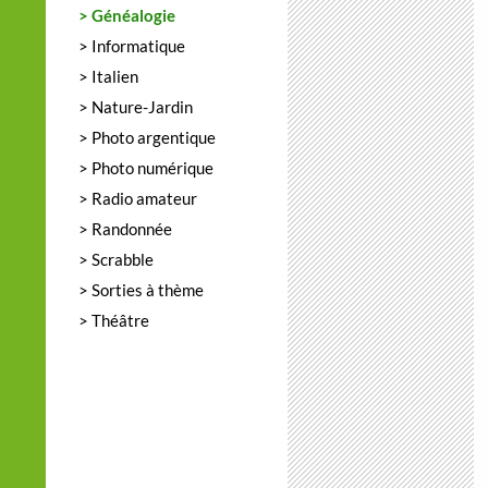
> Généalogie
> Informatique
> Italien
> Nature-Jardin
> Photo argentique
> Photo numérique
> Radio amateur
> Randonnée
> Scrabble
> Sorties à thème
> Théâtre