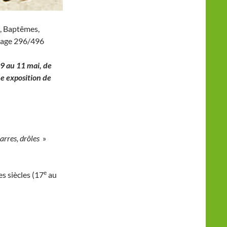
n, Baptêmes,
page 296/496
 9 au 11 mai, de
1e exposition de
zarres, drôles
»
e
es siècles (17
au