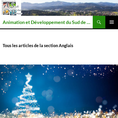
Recherche
Animation et Développement du Sud de Bouc
ALLER
MENU
AU
PRINCI
CONTENU
Tous les articles de la section Anglais