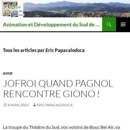
Recherche
Animation et Développement du Sud de Bouc
ALLER
MENU
AU
PRINCI
CONTENU
Tous les articles par Eric Papacaloduca
ADSB
JOFROI QUAND PAGNOL
RENCONTRE GIONO !
8 AVRIL 2025
ERIC PAPACALODUCA
La troupe du Théâtre du Sud, vos voisins de Bouc Bel Air, va