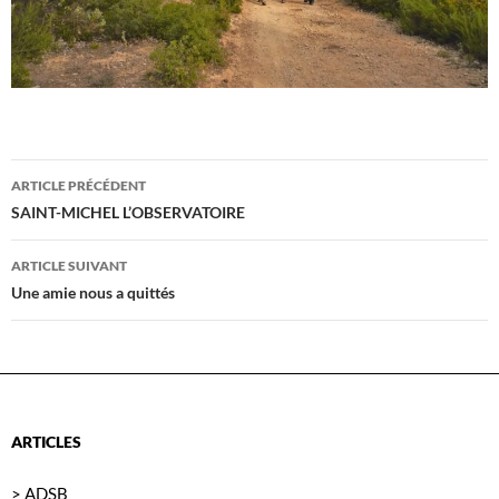
Navigation
ARTICLE PRÉCÉDENT
des
SAINT-MICHEL L’OBSERVATOIRE
articles
ARTICLE SUIVANT
Une amie nous a quittés
ARTICLES
> ADSB