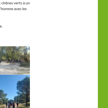
t chênes verts à un
 l’homme avec les
e.