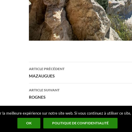
Navigation
ARTICLE PRÉCÉDENT
des
MAZAUGUES
articles
ARTICLE SUIVANT
ROGNES
 la meilleure expérience sur notre site web. Si vous continuez à utiliser ce site
OK
POLITIQUE DE CONFIDENTIALITÉ