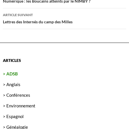
des
Numérique : les Boucains atteints par le NIMBY ?
articles
ARTICLE SUIVANT
Lettres des Internés du camp des Milles
ARTICLES
> ADSB
> Anglais
> Conférences
> Environnement
> Espagnol
> Généalogie