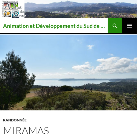
Recherche
Animation et Développement du Sud de Bouc
ALLER
MENU
AU
PRINCI
CONTENU
RANDONNÉE
MIRAMAS