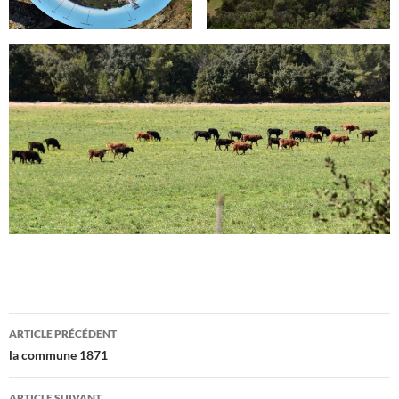
Navigation
ARTICLE PRÉCÉDENT
des
la commune 1871
articles
ARTICLE SUIVANT