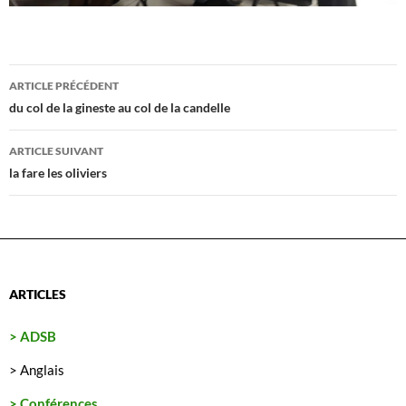
Navigation
ARTICLE PRÉCÉDENT
des
du col de la gineste au col de la candelle
articles
ARTICLE SUIVANT
la fare les oliviers
ARTICLES
> ADSB
> Anglais
> Conférences