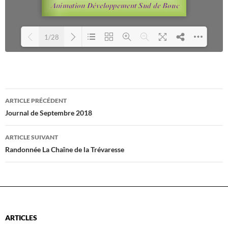
1/28
Loading PDF 61% ...
Navigation
ARTICLE PRÉCÉDENT
des
Journal de Septembre 2018
articles
ARTICLE SUIVANT
Randonnée La Chaîne de la Trévaresse
ARTICLES