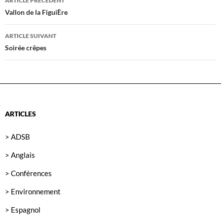
ARTICLE PRÉCÉDENT
des
Vallon de la FiguiÈre
articles
ARTICLE SUIVANT
Soirée crêpes
ARTICLES
> ADSB
> Anglais
> Conférences
> Environnement
> Espagnol