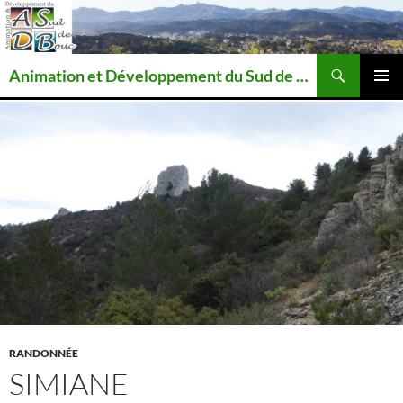
Recherche
Animation et Développement du Sud de Bouc
ALLER
MENU
AU
PRINCI
CONTENU
RANDONNÉE
SIMIANE