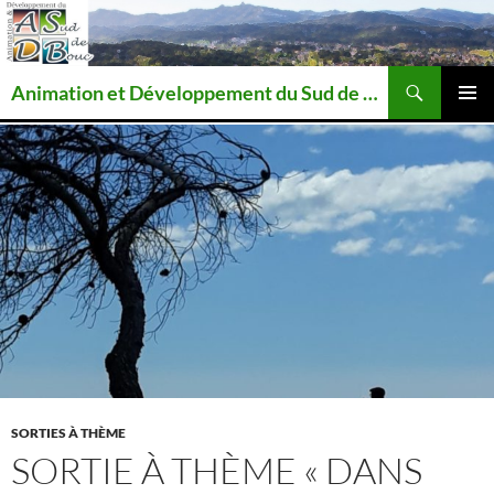
Recherche
Animation et Développement du Sud de Bouc
ALLER
MENU
AU
PRINCI
CONTENU
SORTIES À THÈME
SORTIE À THÈME « DANS