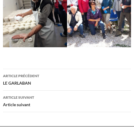
Navigation
ARTICLE PRÉCÉDENT
des
LE GARLABAN
articles
ARTICLE SUIVANT
Article suivant